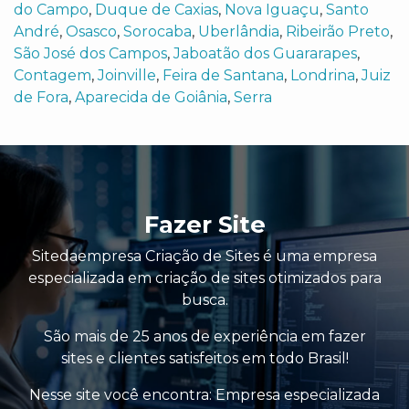
do Campo
,
Duque de Caxias
,
Nova Iguaçu
,
Santo
André
,
Osasco
,
Sorocaba
,
Uberlândia
,
Ribeirão Preto
,
São José dos Campos
,
Jaboatão dos Guararapes
,
Contagem
,
Joinville
,
Feira de Santana
,
Londrina
,
Juiz
de Fora
,
Aparecida de Goiânia
,
Serra
Fazer Site
Sitedaempresa Criação de Sites é uma empresa
especializada em criação de sites otimizados para
busca.
São mais de 25 anos de experiência em fazer
sites e clientes satisfeitos em todo Brasil!
Nesse site você encontra:
Empresa especializada