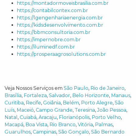
https://montadormoveisbrasilia.com.br
https://contabilcontex.com.br
https://lgengenhariaenergia.com.br
https://kidsdesenvolvimento.com.br
https://bbmconsultoria.com.br
https://impernobre.com.br
https://iluminedf.com.br
https://prosperaagrosolutions.com.br
Veja Nossos Serviços em
São Paulo
,
Rio de Janeiro
,
Brasília
,
Fortaleza
,
Salvador
,
Belo Horizonte
,
Manaus
,
Curitiba
,
Recife
,
Goiânia
,
Belém
,
Porto Alegre
,
São
Luís
,
Maceió
,
Campo Grande
,
Teresina
,
João Pessoa
,
Natal
,
Cuiabá
,
Aracaju
,
Florianópolis
,
Porto Velho
,
Macapá
,
Boa Vista
,
Rio Branco
,
Vitória
,
Palmas
,
Guarulhos
,
Campinas
,
São Gonçalo
,
São Bernardo