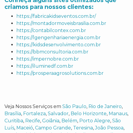
Conheça alguns sites otimizados que
criamos para nossos clientes:
https://fabricakidseventos.com.br/
https://montadormoveisbrasilia.com.br
https://contabilcontex.com.br
https://lgengenhariaenergia.com.br
https://kidsdesenvolvimento.com.br
https://bbmconsultoria.com.br
https://impernobre.com.br
https://iluminedf.com.br
https://prosperaagrosolutions.com.br
Veja Nossos Serviços em
São Paulo
,
Rio de Janeiro
,
Brasília
,
Fortaleza
,
Salvador
,
Belo Horizonte
,
Manaus
,
Curitiba
,
Recife
,
Goiânia
,
Belém
,
Porto Alegre
,
São
Luís
,
Maceió
,
Campo Grande
,
Teresina
,
João Pessoa
,