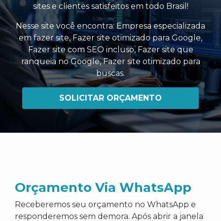
sites e clientes satisfeitos em todo Brasil!
Nesse site você encontra:
Empresa especializada
em fazer site
,
Fazer site otimizado para Google
,
Fazer site com SEO incluso
,
Fazer site que
ranqueia no Google
,
Fazer site otimizado para
buscas
.
SOLICITAR ORÇAMENTO
Orçamento Via WhatsApp
Receberemos seu orçamento no WhatsApp e
responderemos sem demora. Após abrir a janela