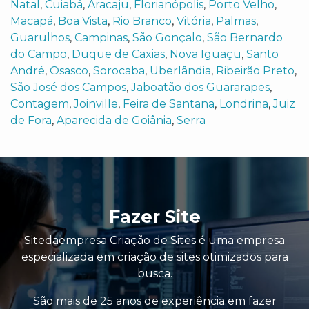
Natal
,
Cuiabá
,
Aracaju
,
Florianópolis
,
Porto Velho
,
Macapá
,
Boa Vista
,
Rio Branco
,
Vitória
,
Palmas
,
Guarulhos
,
Campinas
,
São Gonçalo
,
São Bernardo
do Campo
,
Duque de Caxias
,
Nova Iguaçu
,
Santo
André
,
Osasco
,
Sorocaba
,
Uberlândia
,
Ribeirão Preto
,
São José dos Campos
,
Jaboatão dos Guararapes
,
Contagem
,
Joinville
,
Feira de Santana
,
Londrina
,
Juiz
de Fora
,
Aparecida de Goiânia
,
Serra
Fazer Site
Sitedaempresa Criação de Sites é uma empresa
especializada em criação de sites otimizados para
busca.
São mais de 25 anos de experiência em fazer