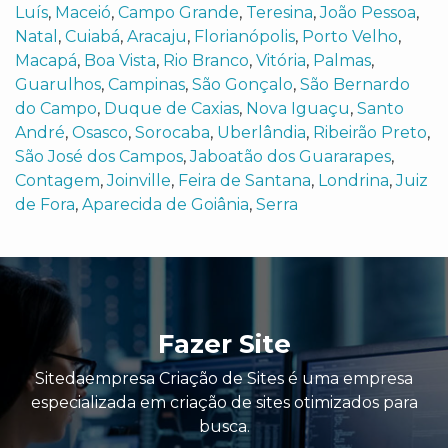
Luís
,
Maceió
,
Campo Grande
,
Teresina
,
João Pessoa
,
Natal
,
Cuiabá
,
Aracaju
,
Florianópolis
,
Porto Velho
,
Macapá
,
Boa Vista
,
Rio Branco
,
Vitória
,
Palmas
,
Guarulhos
,
Campinas
,
São Gonçalo
,
São Bernardo
do Campo
,
Duque de Caxias
,
Nova Iguaçu
,
Santo
André
,
Osasco
,
Sorocaba
,
Uberlândia
,
Ribeirão Preto
,
São José dos Campos
,
Jaboatão dos Guararapes
,
Contagem
,
Joinville
,
Feira de Santana
,
Londrina
,
Juiz
de Fora
,
Aparecida de Goiânia
,
Serra
Fazer Site
Sitedaempresa Criação de Sites é uma empresa
especializada em criação de sites otimizados para
busca.