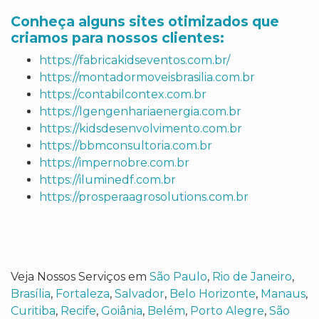
Conheça alguns sites otimizados que
criamos para nossos clientes:
https://fabricakidseventos.com.br/
https://montadormoveisbrasilia.com.br
https://contabilcontex.com.br
https://lgengenhariaenergia.com.br
https://kidsdesenvolvimento.com.br
https://bbmconsultoria.com.br
https://impernobre.com.br
https://iluminedf.com.br
https://prosperaagrosolutions.com.br
Veja Nossos Serviços em
São Paulo
,
Rio de Janeiro
,
Brasília
,
Fortaleza
,
Salvador
,
Belo Horizonte
,
Manaus
,
Curitiba
,
Recife
,
Goiânia
,
Belém
,
Porto Alegre
,
São