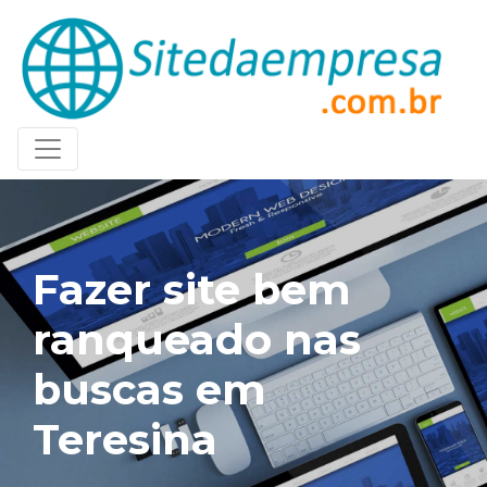
Fazer site bem
ranqueado nas
buscas em
Teresina