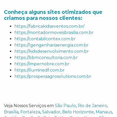
Conheça alguns sites otimizados que
criamos para nossos clientes:
https://fabricakidseventos.com.br/
https://montadormoveisbrasilia.com.br
https://contabilcontex.com.br
https://lgengenhariaenergia.com.br
https://kidsdesenvolvimento.com.br
https://bbmconsultoria.com.br
https://impernobre.com.br
https://iluminedf.com.br
https://prosperaagrosolutions.com.br
Veja Nossos Serviços em
São Paulo
,
Rio de Janeiro
,
Brasília
,
Fortaleza
,
Salvador
,
Belo Horizonte
,
Manaus
,