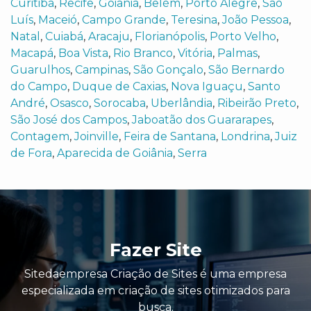
Curitiba
,
Recife
,
Goiânia
,
Belém
,
Porto Alegre
,
São
Luís
,
Maceió
,
Campo Grande
,
Teresina
,
João Pessoa
,
Natal
,
Cuiabá
,
Aracaju
,
Florianópolis
,
Porto Velho
,
Macapá
,
Boa Vista
,
Rio Branco
,
Vitória
,
Palmas
,
Guarulhos
,
Campinas
,
São Gonçalo
,
São Bernardo
do Campo
,
Duque de Caxias
,
Nova Iguaçu
,
Santo
André
,
Osasco
,
Sorocaba
,
Uberlândia
,
Ribeirão Preto
,
São José dos Campos
,
Jaboatão dos Guararapes
,
Contagem
,
Joinville
,
Feira de Santana
,
Londrina
,
Juiz
de Fora
,
Aparecida de Goiânia
,
Serra
Fazer Site
Sitedaempresa Criação de Sites é uma empresa
especializada em criação de sites otimizados para
busca.