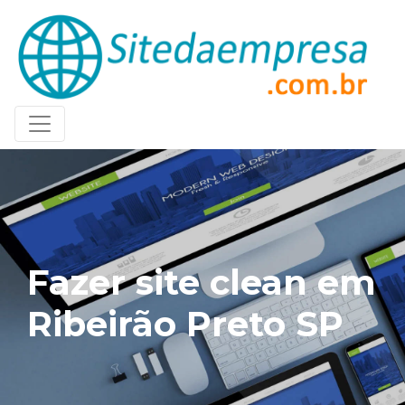
Fazer site clean em
Ribeirão Preto SP