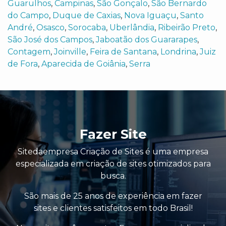
Guarulhos
,
Campinas
,
São Gonçalo
,
São Bernardo
do Campo
,
Duque de Caxias
,
Nova Iguaçu
,
Santo
André
,
Osasco
,
Sorocaba
,
Uberlândia
,
Ribeirão Preto
,
São José dos Campos
,
Jaboatão dos Guararapes
,
Contagem
,
Joinville
,
Feira de Santana
,
Londrina
,
Juiz
de Fora
,
Aparecida de Goiânia
,
Serra
Fazer Site
Sitedaempresa Criação de Sites é uma empresa
especializada em criação de sites otimizados para
busca.
São mais de 25 anos de experiência em fazer
sites e clientes satisfeitos em todo Brasil!