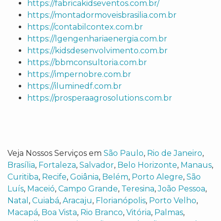
https://fabricakidseventos.com.br/
https://montadormoveisbrasilia.com.br
https://contabilcontex.com.br
https://lgengenhariaenergia.com.br
https://kidsdesenvolvimento.com.br
https://bbmconsultoria.com.br
https://impernobre.com.br
https://iluminedf.com.br
https://prosperaagrosolutions.com.br
Veja Nossos Serviços em
São Paulo
,
Rio de Janeiro
,
Brasília
,
Fortaleza
,
Salvador
,
Belo Horizonte
,
Manaus
,
Curitiba
,
Recife
,
Goiânia
,
Belém
,
Porto Alegre
,
São
Luís
,
Maceió
,
Campo Grande
,
Teresina
,
João Pessoa
,
Natal
,
Cuiabá
,
Aracaju
,
Florianópolis
,
Porto Velho
,
Macapá
,
Boa Vista
,
Rio Branco
,
Vitória
,
Palmas
,