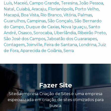
Luís
,
Maceió
,
Campo Grande
,
Teresina
,
João Pessoa
,
Natal
,
Cuiabá
,
Aracaju
,
Florianópolis
,
Porto Velho
,
Macapá
,
Boa Vista
,
Rio Branco
,
Vitória
,
Palmas
,
Guarulhos
,
Campinas
,
São Gonçalo
,
São Bernardo
do Campo
,
Duque de Caxias
,
Nova Iguaçu
,
Santo
André
,
Osasco
,
Sorocaba
,
Uberlândia
,
Ribeirão Preto
,
São José dos Campos
,
Jaboatão dos Guararapes
,
Contagem
,
Joinville
,
Feira de Santana
,
Londrina
,
Juiz
de Fora
,
Aparecida de Goiânia
,
Serra
Fazer Site
Sitedaempresa Criação de Sites é uma empresa
especializada em criação de sites otimizados para
busca.