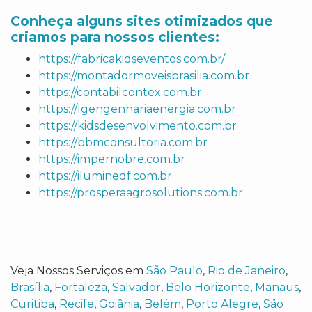
Conheça alguns sites otimizados que
criamos para nossos clientes:
https://fabricakidseventos.com.br/
https://montadormoveisbrasilia.com.br
https://contabilcontex.com.br
https://lgengenhariaenergia.com.br
https://kidsdesenvolvimento.com.br
https://bbmconsultoria.com.br
https://impernobre.com.br
https://iluminedf.com.br
https://prosperaagrosolutions.com.br
Veja Nossos Serviços em
São Paulo
,
Rio de Janeiro
,
Brasília
,
Fortaleza
,
Salvador
,
Belo Horizonte
,
Manaus
,
Curitiba
,
Recife
,
Goiânia
,
Belém
,
Porto Alegre
,
São