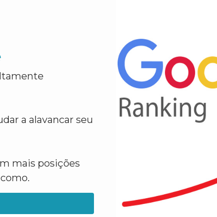
e
altamente
dar a alavancar seu
em mais posições
a como.