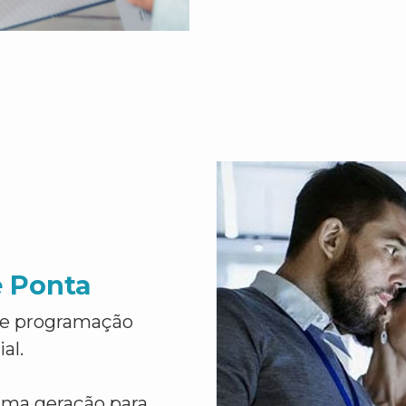
e Ponta
de programação
al.
ima geração para