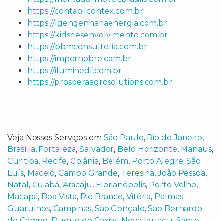
https://contabilcontex.com.br
https://lgengenhariaenergia.com.br
https://kidsdesenvolvimento.com.br
https://bbmconsultoria.com.br
https://impernobre.com.br
https://iluminedf.com.br
https://prosperaagrosolutions.com.br
Veja Nossos Serviços em
São Paulo
,
Rio de Janeiro
,
Brasília
,
Fortaleza
,
Salvador
,
Belo Horizonte
,
Manaus
,
Curitiba
,
Recife
,
Goiânia
,
Belém
,
Porto Alegre
,
São
Luís
,
Maceió
,
Campo Grande
,
Teresina
,
João Pessoa
,
Natal
,
Cuiabá
,
Aracaju
,
Florianópolis
,
Porto Velho
,
Macapá
,
Boa Vista
,
Rio Branco
,
Vitória
,
Palmas
,
Guarulhos
,
Campinas
,
São Gonçalo
,
São Bernardo
do Campo
,
Duque de Caxias
,
Nova Iguaçu
,
Santo