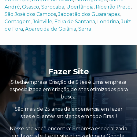
André
,
Osasco
,
Sorocaba
,
Uberlândia
,
Ribeirão Preto
,
São José dos Campos
,
Jaboatão dos Guararapes
,
Contagem
,
Joinville
,
Feira de Santana
,
Londrina
,
Juiz
de Fora
,
Aparecida de Goiânia
,
Serra
Fazer Site
Sitedaempresa Criação de Sites é uma empresa
especializada em criação de sites otimizados para
busca.
São mais de 25 anos de experiência em fazer
sites e clientes satisfeitos em todo Brasil!
Nesse site você encontra:
Empresa especializada
em fazer site
,
Fazer site otimizado para Google
,