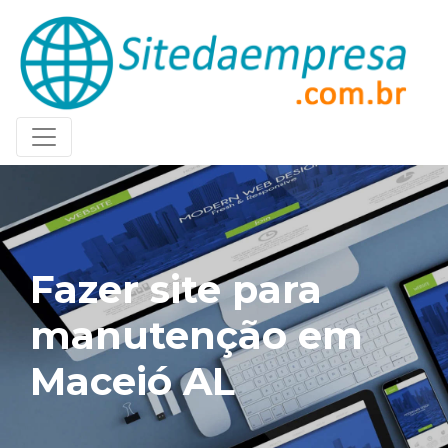
Fazer site para
manutenção em
Maceió AL