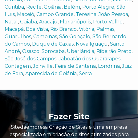
Curitiba
,
Recife
,
Goiânia
,
Belém
,
Porto Alegre
,
São
Luís
,
Maceió
,
Campo Grande
,
Teresina
,
João Pessoa
,
Natal
,
Cuiabá
,
Aracaju
,
Florianópolis
,
Porto Velho
,
Macapá
,
Boa Vista
,
Rio Branco
,
Vitória
,
Palmas
,
Guarulhos
,
Campinas
,
São Gonçalo
,
São Bernardo
do Campo
,
Duque de Caxias
,
Nova Iguaçu
,
Santo
André
,
Osasco
,
Sorocaba
,
Uberlândia
,
Ribeirão Preto
,
São José dos Campos
,
Jaboatão dos Guararapes
,
Contagem
,
Joinville
,
Feira de Santana
,
Londrina
,
Juiz
de Fora
,
Aparecida de Goiânia
,
Serra
Fazer Site
Sitedaempresa Criação de Sites é uma empresa
especializada em criação de sites otimizados para