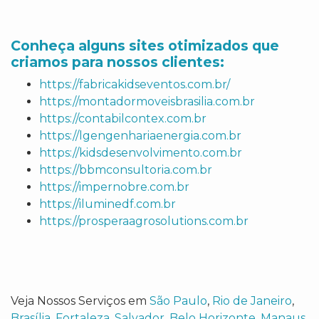
Conheça alguns sites otimizados que
criamos para nossos clientes:
https://fabricakidseventos.com.br/
https://montadormoveisbrasilia.com.br
https://contabilcontex.com.br
https://lgengenhariaenergia.com.br
https://kidsdesenvolvimento.com.br
https://bbmconsultoria.com.br
https://impernobre.com.br
https://iluminedf.com.br
https://prosperaagrosolutions.com.br
Veja Nossos Serviços em
São Paulo
,
Rio de Janeiro
,
Brasília
,
Fortaleza
,
Salvador
,
Belo Horizonte
,
Manaus
,