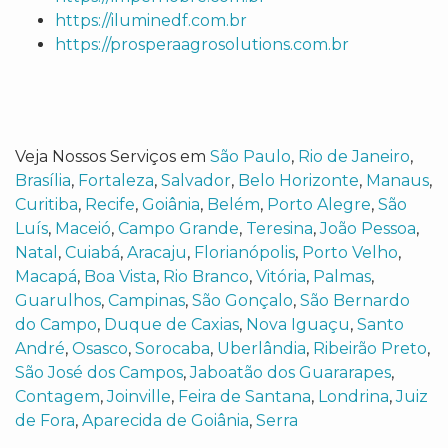
https://iluminedf.com.br
https://prosperaagrosolutions.com.br
Veja Nossos Serviços em
São Paulo
,
Rio de Janeiro
,
Brasília
,
Fortaleza
,
Salvador
,
Belo Horizonte
,
Manaus
,
Curitiba
,
Recife
,
Goiânia
,
Belém
,
Porto Alegre
,
São
Luís
,
Maceió
,
Campo Grande
,
Teresina
,
João Pessoa
,
Natal
,
Cuiabá
,
Aracaju
,
Florianópolis
,
Porto Velho
,
Macapá
,
Boa Vista
,
Rio Branco
,
Vitória
,
Palmas
,
Guarulhos
,
Campinas
,
São Gonçalo
,
São Bernardo
do Campo
,
Duque de Caxias
,
Nova Iguaçu
,
Santo
André
,
Osasco
,
Sorocaba
,
Uberlândia
,
Ribeirão Preto
,
São José dos Campos
,
Jaboatão dos Guararapes
,
Contagem
,
Joinville
,
Feira de Santana
,
Londrina
,
Juiz
de Fora
,
Aparecida de Goiânia
,
Serra