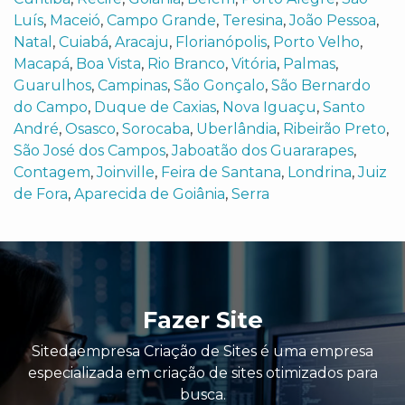
Luís
,
Maceió
,
Campo Grande
,
Teresina
,
João Pessoa
,
Natal
,
Cuiabá
,
Aracaju
,
Florianópolis
,
Porto Velho
,
Macapá
,
Boa Vista
,
Rio Branco
,
Vitória
,
Palmas
,
Guarulhos
,
Campinas
,
São Gonçalo
,
São Bernardo
do Campo
,
Duque de Caxias
,
Nova Iguaçu
,
Santo
André
,
Osasco
,
Sorocaba
,
Uberlândia
,
Ribeirão Preto
,
São José dos Campos
,
Jaboatão dos Guararapes
,
Contagem
,
Joinville
,
Feira de Santana
,
Londrina
,
Juiz
de Fora
,
Aparecida de Goiânia
,
Serra
Fazer Site
Sitedaempresa Criação de Sites é uma empresa
especializada em criação de sites otimizados para
busca.