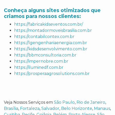
Conheça alguns sites otimizados que
criamos para nossos clientes:
https://fabricakidseventos.com.br/
https://montadormoveisbrasilia.com.br
https://contabilcontex.com.br
https://lgengenhariaenergia.com.br
https://kidsdesenvolvimento.com.br
https://bbmconsultoria.com.br
https://impernobre.com.br
https://iluminedf.com.br
https://prosperaagrosolutions.com.br
Veja Nossos Serviços em
São Paulo
,
Rio de Janeiro
,
Brasília
,
Fortaleza
,
Salvador
,
Belo Horizonte
,
Manaus
,
Curitiba
,
Recife
,
Goiânia
,
Belém
,
Porto Alegre
,
São