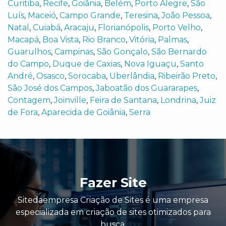
Curitiba
,
Recife
,
Goiânia
,
Belém
,
Porto Alegre
,
São
Luís
,
Maceió
,
Campo Grande
,
Teresina
,
João Pessoa
,
Natal
,
Cuiabá
,
Aracaju
,
Florianópolis
,
Porto Velho
,
Macapá
,
Boa Vista
,
Rio Branco
,
Vitória
,
Palmas
,
Guarulhos
,
Campinas
,
São Gonçalo
,
São Bernardo
do Campo
,
Duque de Caxias
,
Nova Iguaçu
,
Santo
André
,
Osasco
,
Sorocaba
,
Uberlândia
,
Ribeirão Preto
,
São José dos Campos
,
Jaboatão dos Guararapes
,
Contagem
,
Joinville
,
Feira de Santana
,
Londrina
,
Juiz
de Fora
,
Aparecida de Goiânia
,
Serra
Fazer Site
Sitedaempresa Criação de Sites é uma empresa
especializada em criação de sites otimizados para
busca.