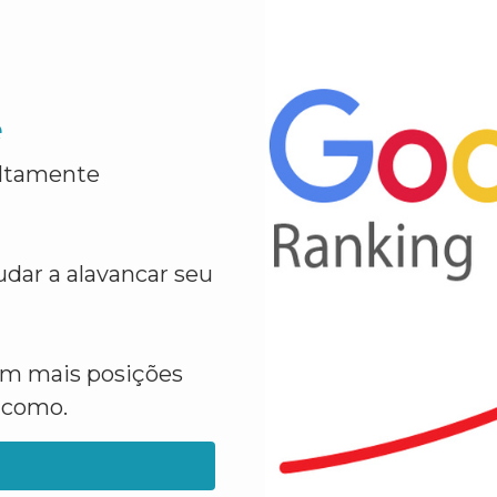
e
altamente
dar a alavancar seu
em mais posições
a como.