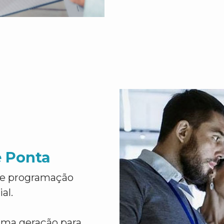
e Ponta
de programação
al.
ima geração para