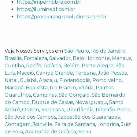
https://impernobre.com.br
https://iluminedf.com.br
https://prosperaagrosolutions.com.br
Veja Nossos Serviços em
São Paulo
,
Rio de Janeiro
,
Brasília
,
Fortaleza
,
Salvador
,
Belo Horizonte
,
Manaus
,
Curitiba
,
Recife
,
Goiânia
,
Belém
,
Porto Alegre
,
São
Luís
,
Maceió
,
Campo Grande
,
Teresina
,
João Pessoa
,
Natal
,
Cuiabá
,
Aracaju
,
Florianópolis
,
Porto Velho
,
Macapá
,
Boa Vista
,
Rio Branco
,
Vitória
,
Palmas
,
Guarulhos
,
Campinas
,
São Gonçalo
,
São Bernardo
do Campo
,
Duque de Caxias
,
Nova Iguaçu
,
Santo
André
,
Osasco
,
Sorocaba
,
Uberlândia
,
Ribeirão Preto
,
São José dos Campos
,
Jaboatão dos Guararapes
,
Contagem
,
Joinville
,
Feira de Santana
,
Londrina
,
Juiz
de Fora
,
Aparecida de Goiânia
,
Serra