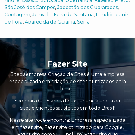
André
,
Osasco
,
Sorocaba
,
Uberlândia
,
Ribeirão Preto
,
São José dos Campos
,
Jaboatão dos Guararapes
,
Contagem
,
Joinville
,
Feira de Santana
,
Londrina
,
Juiz
de Fora
,
Aparecida de Goiânia
,
Serra
Fazer Site
Sitedaempresa Criação de Sites é uma empresa
especializada em criação de sites otimizados para
busca.
São mais de 25 anos de experiência em fazer
sites e clientes satisfeitos em todo Brasil!
Nesse site você encontra:
Empresa especializada
em fazer site
,
Fazer site otimizado para Google
,
Fazer site com SEO incluso
,
Fazer site que