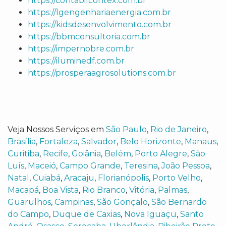
https://contabilcontex.com.br
https://lgengenhariaenergia.com.br
https://kidsdesenvolvimento.com.br
https://bbmconsultoria.com.br
https://impernobre.com.br
https://iluminedf.com.br
https://prosperaagrosolutions.com.br
Veja Nossos Serviços em
São Paulo
,
Rio de Janeiro
,
Brasília
,
Fortaleza
,
Salvador
,
Belo Horizonte
,
Manaus
,
Curitiba
,
Recife
,
Goiânia
,
Belém
,
Porto Alegre
,
São
Luís
,
Maceió
,
Campo Grande
,
Teresina
,
João Pessoa
,
Natal
,
Cuiabá
,
Aracaju
,
Florianópolis
,
Porto Velho
,
Macapá
,
Boa Vista
,
Rio Branco
,
Vitória
,
Palmas
,
Guarulhos
,
Campinas
,
São Gonçalo
,
São Bernardo
do Campo
,
Duque de Caxias
,
Nova Iguaçu
,
Santo