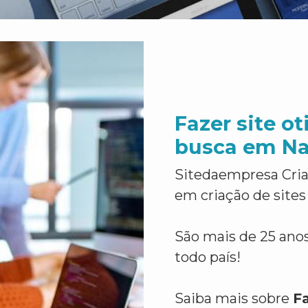
Fazer site o
busca em Na
Sitedaempresa Cria
em criação de sites
São mais de 25 anos
todo país!
Saiba mais sobre
F