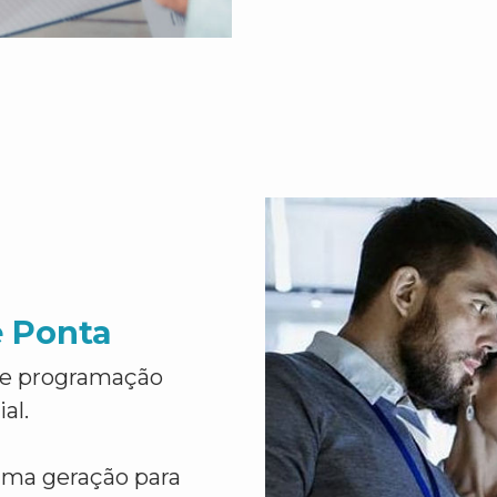
e Ponta
de programação
al.
ima geração para