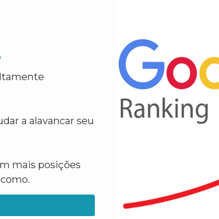
e
altamente
dar a alavancar seu
em mais posições
a como.