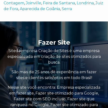
Contagem
,
Joinville
,
Feira de Santana
,
Londrina
,
Juiz
de Fora
,
Aparecida de Goiânia
,
Serra
Fazer Site
Sitedaempresa Criação de Sites é uma empresa
especializada em criação de sites otimizados para
busca.
São mais de 25 anos de experiência em fazer
sites e clientes satisfeitos em todo Brasil!
Nesse site você encontra:
Empresa especializada
em fazer site
,
Fazer site otimizado para Google
,
Fazer site com SEO incluso
,
Fazer site que
ranqueia no Google
,
Fazer site otimizado para