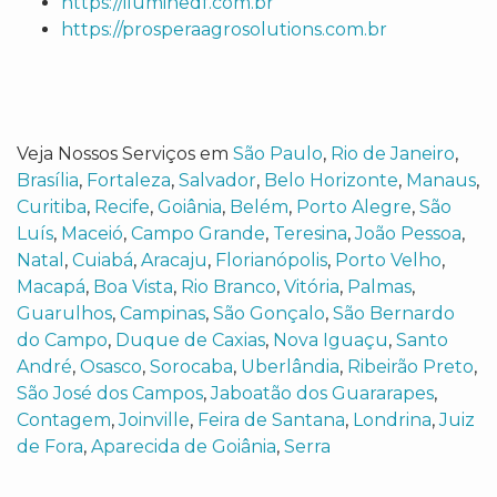
https://iluminedf.com.br
https://prosperaagrosolutions.com.br
Veja Nossos Serviços em
São Paulo
,
Rio de Janeiro
,
Brasília
,
Fortaleza
,
Salvador
,
Belo Horizonte
,
Manaus
,
Curitiba
,
Recife
,
Goiânia
,
Belém
,
Porto Alegre
,
São
Luís
,
Maceió
,
Campo Grande
,
Teresina
,
João Pessoa
,
Natal
,
Cuiabá
,
Aracaju
,
Florianópolis
,
Porto Velho
,
Macapá
,
Boa Vista
,
Rio Branco
,
Vitória
,
Palmas
,
Guarulhos
,
Campinas
,
São Gonçalo
,
São Bernardo
do Campo
,
Duque de Caxias
,
Nova Iguaçu
,
Santo
André
,
Osasco
,
Sorocaba
,
Uberlândia
,
Ribeirão Preto
,
São José dos Campos
,
Jaboatão dos Guararapes
,
Contagem
,
Joinville
,
Feira de Santana
,
Londrina
,
Juiz
de Fora
,
Aparecida de Goiânia
,
Serra