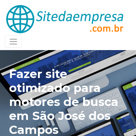
Fazer site
otimizado para
motores de busca
em São José dos
Campos