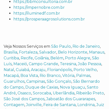
https://bbmconsultoria.com.br
https://impernobre.com.br
https://iluminedf.com.br
https://prosperaagrosolutions.com.br
Veja Nossos Serviços em
São Paulo
,
Rio de Janeiro
,
Brasília
,
Fortaleza
,
Salvador
,
Belo Horizonte
,
Manaus
,
Curitiba
,
Recife
,
Goiânia
,
Belém
,
Porto Alegre
,
São
Luís
,
Maceió
,
Campo Grande
,
Teresina
,
João Pessoa
,
Natal
,
Cuiabá
,
Aracaju
,
Florianópolis
,
Porto Velho
,
Macapá
,
Boa Vista
,
Rio Branco
,
Vitória
,
Palmas
,
Guarulhos
,
Campinas
,
São Gonçalo
,
São Bernardo
do Campo
,
Duque de Caxias
,
Nova Iguaçu
,
Santo
André
,
Osasco
,
Sorocaba
,
Uberlândia
,
Ribeirão Preto
,
São José dos Campos
,
Jaboatão dos Guararapes
,
Contagem
,
Joinville
,
Feira de Santana
,
Londrina
,
Juiz