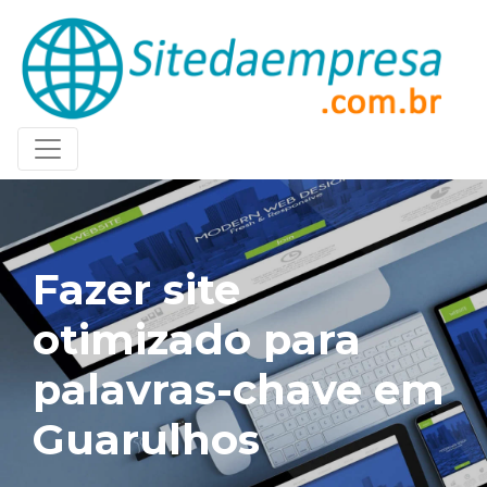
Fazer site
otimizado para
palavras-chave em
Guarulhos