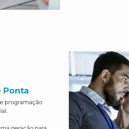
e Ponta
de programação
al.
ima geração para