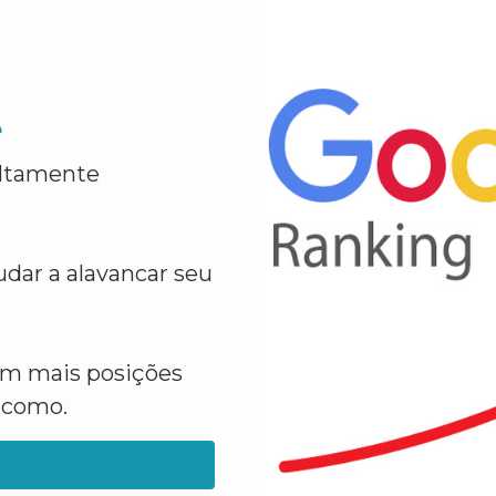
e
altamente
dar a alavancar seu
em mais posições
a como.