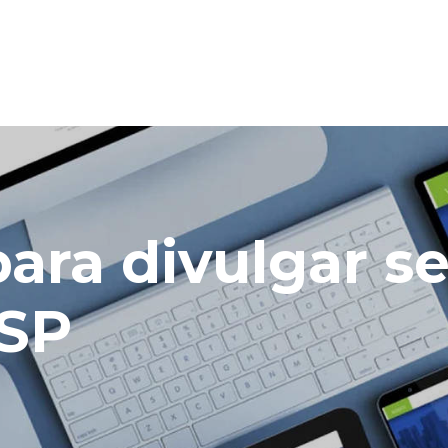
para divulgar s
 SP