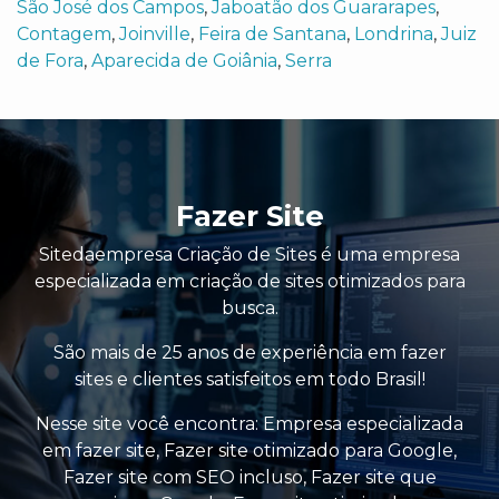
São José dos Campos
,
Jaboatão dos Guararapes
,
Contagem
,
Joinville
,
Feira de Santana
,
Londrina
,
Juiz
de Fora
,
Aparecida de Goiânia
,
Serra
Fazer Site
Sitedaempresa Criação de Sites é uma empresa
especializada em criação de sites otimizados para
busca.
São mais de 25 anos de experiência em fazer
sites e clientes satisfeitos em todo Brasil!
Nesse site você encontra:
Empresa especializada
em fazer site
,
Fazer site otimizado para Google
,
Fazer site com SEO incluso
,
Fazer site que