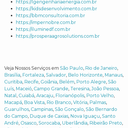
https://lgengenhariaenergia.com.br
https://kidsdesenvolvimento.com.br
https://bbmconsultoria.com.br
https://impernobre.com.br
https://iluminedf.com.br
https://prosperaagrosolutions.com.br
Veja Nossos Serviços em
São Paulo
,
Rio de Janeiro
,
Brasília
,
Fortaleza
,
Salvador
,
Belo Horizonte
,
Manaus
,
Curitiba
,
Recife
,
Goiânia
,
Belém
,
Porto Alegre
,
São
Luís
,
Maceió
,
Campo Grande
,
Teresina
,
João Pessoa
,
Natal
,
Cuiabá
,
Aracaju
,
Florianópolis
,
Porto Velho
,
Macapá
,
Boa Vista
,
Rio Branco
,
Vitória
,
Palmas
,
Guarulhos
,
Campinas
,
São Gonçalo
,
São Bernardo
do Campo
,
Duque de Caxias
,
Nova Iguaçu
,
Santo
André
,
Osasco
,
Sorocaba
,
Uberlândia
,
Ribeirão Preto
,