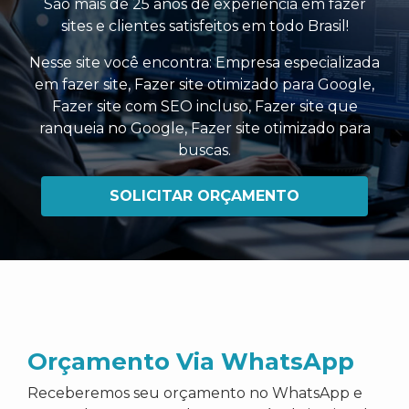
São mais de 25 anos de experiência em fazer
sites e clientes satisfeitos em todo Brasil!
Nesse site você encontra:
Empresa especializada
em fazer site
,
Fazer site otimizado para Google
,
Fazer site com SEO incluso
,
Fazer site que
ranqueia no Google
,
Fazer site otimizado para
buscas
.
SOLICITAR ORÇAMENTO
Orçamento Via WhatsApp
Receberemos seu orçamento no WhatsApp e