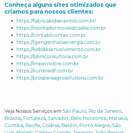
Conheça alguns sites otimizados que
criamos para nossos clientes:
https://fabricakidseventos.com.br/
https://montadormoveisbrasilia.com.br
https://contabilcontex.com.br
https://lgengenhariaenergia.com.br
https://kidsdesenvolvimento.com.br
https://bbmconsultoria.com.br
https://impernobre.com.br
https://iluminedf.com.br
https://prosperaagrosolutions.com.br
Veja Nossos Serviços em
São Paulo
,
Rio de Janeiro
,
Brasília
,
Fortaleza
,
Salvador
,
Belo Horizonte
,
Manaus
,
Curitiba
,
Recife
,
Goiânia
,
Belém
,
Porto Alegre
,
São
Luís
,
Maceió
,
Campo Grande
,
Teresina
,
João Pessoa
,