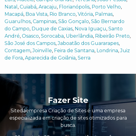
Natal
,
Cuiabá
,
Aracaju
,
Florianópolis
,
Porto Velho
,
Macapá
,
Boa Vista
,
Rio Branco
,
Vitória
,
Palmas
,
Guarulhos
,
Campinas
,
São Gonçalo
,
São Bernardo
do Campo
,
Duque de Caxias
,
Nova Iguaçu
,
Santo
André
,
Osasco
,
Sorocaba
,
Uberlândia
,
Ribeirão Preto
,
São José dos Campos
,
Jaboatão dos Guararapes
,
Contagem
,
Joinville
,
Feira de Santana
,
Londrina
,
Juiz
de Fora
,
Aparecida de Goiânia
,
Serra
Fazer Site
Sitedaempresa Criação de Sites é uma empresa
especializada em criação de sites otimizados para
busca.