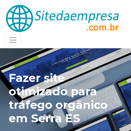
Fazer site
otimizado para
tráfego orgânico
em Serra ES