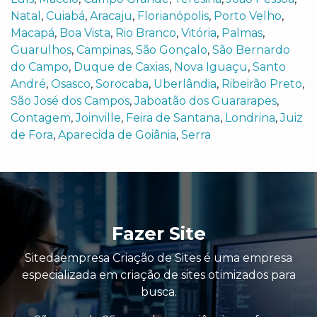
Natal
,
Cuiabá
,
Aracaju
,
Florianópolis
,
Porto Velho
,
Macapá
,
Boa Vista
,
Rio Branco
,
Vitória
,
Palmas
,
Guarulhos
,
Campinas
,
São Gonçalo
,
São Bernardo
do Campo
,
Duque de Caxias
,
Nova Iguaçu
,
Santo
André
,
Osasco
,
Sorocaba
,
Uberlândia
,
Ribeirão Preto
,
São José dos Campos
,
Jaboatão dos Guararapes
,
Contagem
,
Joinville
,
Feira de Santana
,
Londrina
,
Juiz
de Fora
,
Aparecida de Goiânia
,
Serra
Fazer Site
Sitedaempresa Criação de Sites é uma empresa
especializada em criação de sites otimizados para
busca.