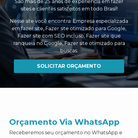
São mais de 25 anos de experiência em fazer
sites e clientes satisfeitos em todo Brasil!
Nesse site você encontra:
Empresa especializada
em fazer site
,
Fazer site otimizado para Google
,
Fazer site com SEO incluso
,
Fazer site que
ranqueia no Google
,
Fazer site otimizado para
buscas
.
SOLICITAR ORÇAMENTO
Orçamento Via WhatsApp
Receberemos seu orçamento no WhatsApp e