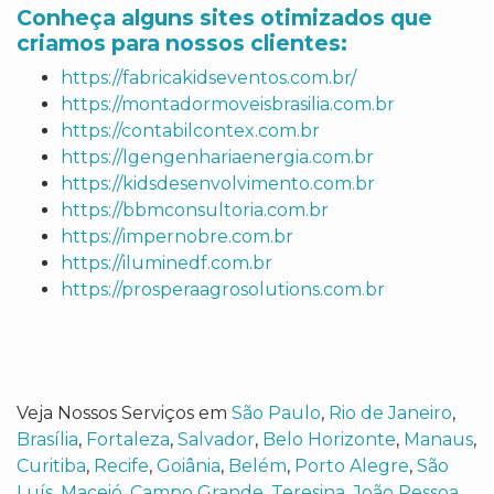
Conheça alguns sites otimizados que
criamos para nossos clientes:
https://fabricakidseventos.com.br/
https://montadormoveisbrasilia.com.br
https://contabilcontex.com.br
https://lgengenhariaenergia.com.br
https://kidsdesenvolvimento.com.br
https://bbmconsultoria.com.br
https://impernobre.com.br
https://iluminedf.com.br
https://prosperaagrosolutions.com.br
Veja Nossos Serviços em
São Paulo
,
Rio de Janeiro
,
Brasília
,
Fortaleza
,
Salvador
,
Belo Horizonte
,
Manaus
,
Curitiba
,
Recife
,
Goiânia
,
Belém
,
Porto Alegre
,
São
Luís
,
Maceió
,
Campo Grande
,
Teresina
,
João Pessoa
,