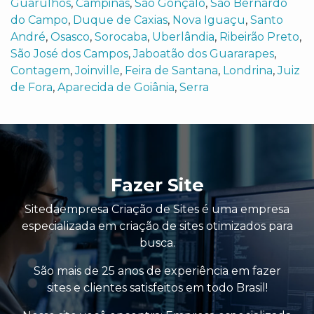
Guarulhos
,
Campinas
,
São Gonçalo
,
São Bernardo
do Campo
,
Duque de Caxias
,
Nova Iguaçu
,
Santo
André
,
Osasco
,
Sorocaba
,
Uberlândia
,
Ribeirão Preto
,
São José dos Campos
,
Jaboatão dos Guararapes
,
Contagem
,
Joinville
,
Feira de Santana
,
Londrina
,
Juiz
de Fora
,
Aparecida de Goiânia
,
Serra
Fazer Site
Sitedaempresa Criação de Sites é uma empresa
especializada em criação de sites otimizados para
busca.
São mais de 25 anos de experiência em fazer
sites e clientes satisfeitos em todo Brasil!