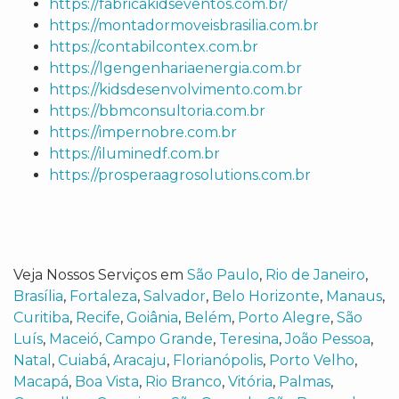
https://fabricakidseventos.com.br/
https://montadormoveisbrasilia.com.br
https://contabilcontex.com.br
https://lgengenhariaenergia.com.br
https://kidsdesenvolvimento.com.br
https://bbmconsultoria.com.br
https://impernobre.com.br
https://iluminedf.com.br
https://prosperaagrosolutions.com.br
Veja Nossos Serviços em
São Paulo
,
Rio de Janeiro
,
Brasília
,
Fortaleza
,
Salvador
,
Belo Horizonte
,
Manaus
,
Curitiba
,
Recife
,
Goiânia
,
Belém
,
Porto Alegre
,
São
Luís
,
Maceió
,
Campo Grande
,
Teresina
,
João Pessoa
,
Natal
,
Cuiabá
,
Aracaju
,
Florianópolis
,
Porto Velho
,
Macapá
,
Boa Vista
,
Rio Branco
,
Vitória
,
Palmas
,