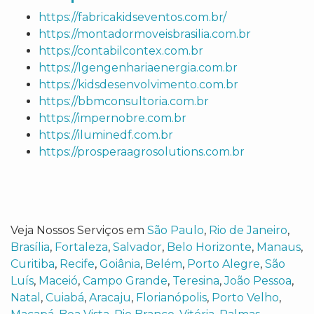
https://fabricakidseventos.com.br/
https://montadormoveisbrasilia.com.br
https://contabilcontex.com.br
https://lgengenhariaenergia.com.br
https://kidsdesenvolvimento.com.br
https://bbmconsultoria.com.br
https://impernobre.com.br
https://iluminedf.com.br
https://prosperaagrosolutions.com.br
Veja Nossos Serviços em
São Paulo
,
Rio de Janeiro
,
Brasília
,
Fortaleza
,
Salvador
,
Belo Horizonte
,
Manaus
,
Curitiba
,
Recife
,
Goiânia
,
Belém
,
Porto Alegre
,
São
Luís
,
Maceió
,
Campo Grande
,
Teresina
,
João Pessoa
,
Natal
,
Cuiabá
,
Aracaju
,
Florianópolis
,
Porto Velho
,