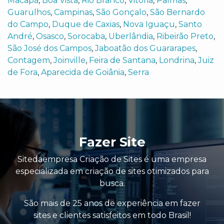
Macapá
,
Boa Vista
,
Rio Branco
,
Vitória
,
Palmas
,
Guarulhos
,
Campinas
,
São Gonçalo
,
São Bernardo
do Campo
,
Duque de Caxias
,
Nova Iguaçu
,
Santo
André
,
Osasco
,
Sorocaba
,
Uberlândia
,
Ribeirão Preto
,
São José dos Campos
,
Jaboatão dos Guararapes
,
Contagem
,
Joinville
,
Feira de Santana
,
Londrina
,
Juiz
de Fora
,
Aparecida de Goiânia
,
Serra
Fazer Site
Sitedaempresa Criação de Sites é uma empresa
especializada em criação de sites otimizados para
busca.
São mais de 25 anos de experiência em fazer
sites e clientes satisfeitos em todo Brasil!