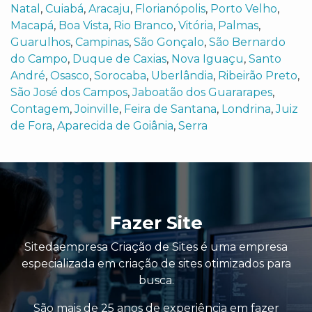
Natal
,
Cuiabá
,
Aracaju
,
Florianópolis
,
Porto Velho
,
Macapá
,
Boa Vista
,
Rio Branco
,
Vitória
,
Palmas
,
Guarulhos
,
Campinas
,
São Gonçalo
,
São Bernardo
do Campo
,
Duque de Caxias
,
Nova Iguaçu
,
Santo
André
,
Osasco
,
Sorocaba
,
Uberlândia
,
Ribeirão Preto
,
São José dos Campos
,
Jaboatão dos Guararapes
,
Contagem
,
Joinville
,
Feira de Santana
,
Londrina
,
Juiz
de Fora
,
Aparecida de Goiânia
,
Serra
Fazer Site
Sitedaempresa Criação de Sites é uma empresa
especializada em criação de sites otimizados para
busca.
São mais de 25 anos de experiência em fazer