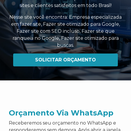
sites e clientes satisfeitos em todo Brasil!
Nesse site você encontra:
Empresa especializada
em fazer site
,
Fazer site otimizado para Google
,
Fazer site com SEO incluso
,
Fazer site que
ranqueia no Google
,
Fazer site otimizado para
buscas
.
SOLICITAR ORÇAMENTO
Orçamento Via WhatsApp
Receberemos seu orçamento no WhatsApp e
responderemos sem demora. Após abrir a janela