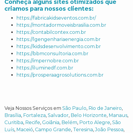
Conheça alguns sites otimizados que
criamos para nossos clientes:
https://fabricakidseventos.com.br/
https://montadormoveisbrasilia.com.br
https://contabilcontex.com.br
https://lgengenhariaenergia.com.br
https://kidsdesenvolvimento.com.br
https://bbmconsultoria.com.br
https://impernobre.com.br
https://iluminedf.com.br
https://prosperaagrosolutions.com.br
Veja Nossos Serviços em
São Paulo
,
Rio de Janeiro
,
Brasília
,
Fortaleza
,
Salvador
,
Belo Horizonte
,
Manaus
,
Curitiba
,
Recife
,
Goiânia
,
Belém
,
Porto Alegre
,
São
Luís
,
Maceió
,
Campo Grande
,
Teresina
,
João Pessoa
,