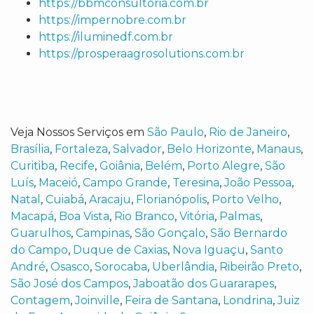
https://bbmconsultoria.com.br
https://impernobre.com.br
https://iluminedf.com.br
https://prosperaagrosolutions.com.br
Veja Nossos Serviços em
São Paulo
,
Rio de Janeiro
,
Brasília
,
Fortaleza
,
Salvador
,
Belo Horizonte
,
Manaus
,
Curitiba
,
Recife
,
Goiânia
,
Belém
,
Porto Alegre
,
São
Luís
,
Maceió
,
Campo Grande
,
Teresina
,
João Pessoa
,
Natal
,
Cuiabá
,
Aracaju
,
Florianópolis
,
Porto Velho
,
Macapá
,
Boa Vista
,
Rio Branco
,
Vitória
,
Palmas
,
Guarulhos
,
Campinas
,
São Gonçalo
,
São Bernardo
do Campo
,
Duque de Caxias
,
Nova Iguaçu
,
Santo
André
,
Osasco
,
Sorocaba
,
Uberlândia
,
Ribeirão Preto
,
São José dos Campos
,
Jaboatão dos Guararapes
,
Contagem
,
Joinville
,
Feira de Santana
,
Londrina
,
Juiz