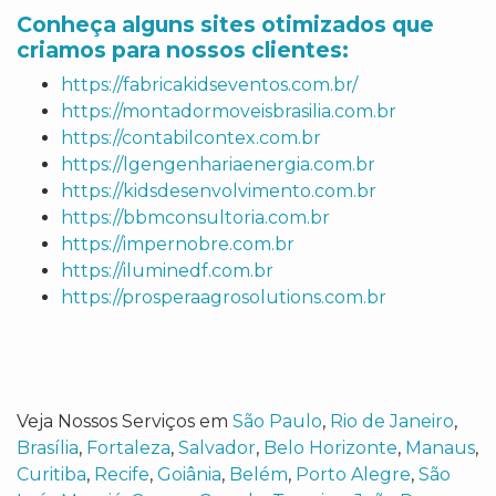
Conheça alguns sites otimizados que
criamos para nossos clientes:
https://fabricakidseventos.com.br/
https://montadormoveisbrasilia.com.br
https://contabilcontex.com.br
https://lgengenhariaenergia.com.br
https://kidsdesenvolvimento.com.br
https://bbmconsultoria.com.br
https://impernobre.com.br
https://iluminedf.com.br
https://prosperaagrosolutions.com.br
Veja Nossos Serviços em
São Paulo
,
Rio de Janeiro
,
Brasília
,
Fortaleza
,
Salvador
,
Belo Horizonte
,
Manaus
,
Curitiba
,
Recife
,
Goiânia
,
Belém
,
Porto Alegre
,
São