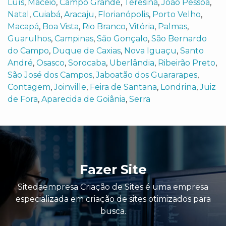
Luís
,
Maceió
,
Campo Grande
,
Teresina
,
João Pessoa
,
Natal
,
Cuiabá
,
Aracaju
,
Florianópolis
,
Porto Velho
,
Macapá
,
Boa Vista
,
Rio Branco
,
Vitória
,
Palmas
,
Guarulhos
,
Campinas
,
São Gonçalo
,
São Bernardo
do Campo
,
Duque de Caxias
,
Nova Iguaçu
,
Santo
André
,
Osasco
,
Sorocaba
,
Uberlândia
,
Ribeirão Preto
,
São José dos Campos
,
Jaboatão dos Guararapes
,
Contagem
,
Joinville
,
Feira de Santana
,
Londrina
,
Juiz
de Fora
,
Aparecida de Goiânia
,
Serra
Fazer Site
Sitedaempresa Criação de Sites é uma empresa
especializada em criação de sites otimizados para
busca.