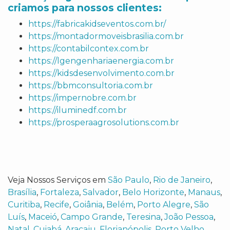
criamos para nossos clientes:
https://fabricakidseventos.com.br/
https://montadormoveisbrasilia.com.br
https://contabilcontex.com.br
https://lgengenhariaenergia.com.br
https://kidsdesenvolvimento.com.br
https://bbmconsultoria.com.br
https://impernobre.com.br
https://iluminedf.com.br
https://prosperaagrosolutions.com.br
Veja Nossos Serviços em
São Paulo
,
Rio de Janeiro
,
Brasília
,
Fortaleza
,
Salvador
,
Belo Horizonte
,
Manaus
,
Curitiba
,
Recife
,
Goiânia
,
Belém
,
Porto Alegre
,
São
Luís
,
Maceió
,
Campo Grande
,
Teresina
,
João Pessoa
,
Natal
,
Cuiabá
,
Aracaju
,
Florianópolis
,
Porto Velho
,