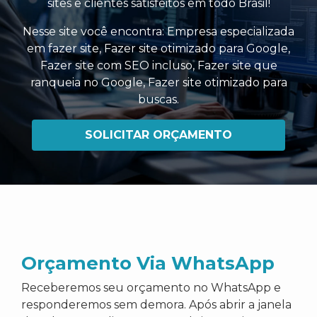
sites e clientes satisfeitos em todo Brasil!
Nesse site você encontra:
Empresa especializada
em fazer site
,
Fazer site otimizado para Google
,
Fazer site com SEO incluso
,
Fazer site que
ranqueia no Google
,
Fazer site otimizado para
buscas
.
SOLICITAR ORÇAMENTO
Orçamento Via WhatsApp
Receberemos seu orçamento no WhatsApp e
responderemos sem demora. Após abrir a janela