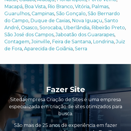
Macapá
,
Boa Vista
,
Rio Branco
,
Vitória
,
Palmas
,
Guarulhos
,
Campinas
,
São Gonçalo
,
São Bernardo
do Campo
,
Duque de Caxias
,
Nova Iguaçu
,
Santo
André
,
Osasco
,
Sorocaba
,
Uberlândia
,
Ribeirão Preto
,
São José dos Campos
,
Jaboatão dos Guararapes
,
Contagem
,
Joinville
,
Feira de Santana
,
Londrina
,
Juiz
de Fora
,
Aparecida de Goiânia
,
Serra
Fazer Site
Sitedaempresa Criação de Sites é uma empresa
especializada em criação de sites otimizados para
busca.
São mais de 25 anos de experiência em fazer