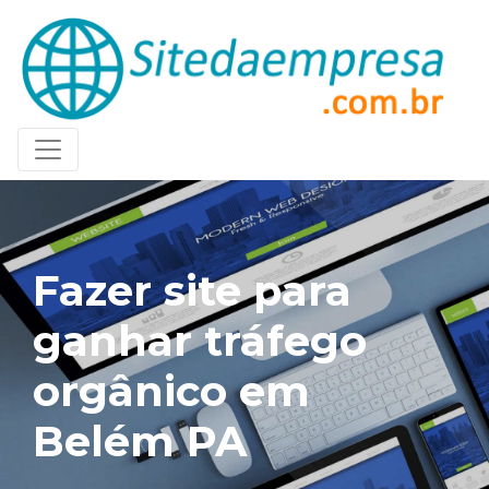
Fazer site para
ganhar tráfego
orgânico em
Belém PA