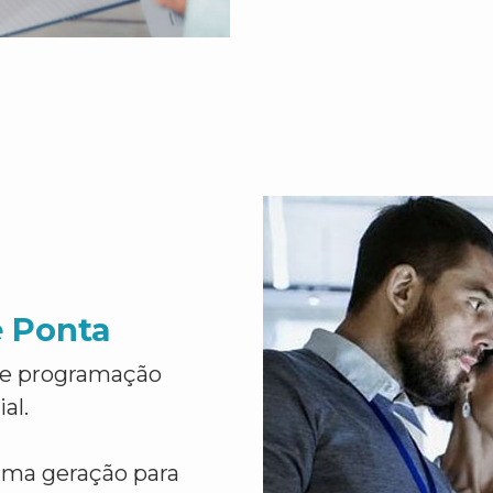
e Ponta
de programação
al.
ima geração para