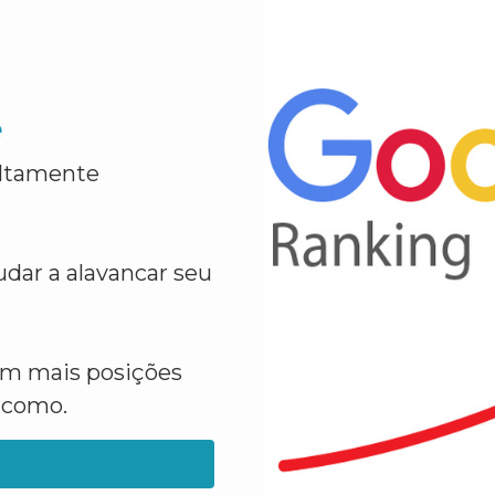
e
altamente
dar a alavancar seu
em mais posições
a como.