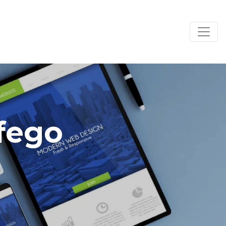
áfego