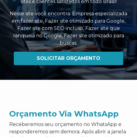
sites e clientes satisfeitos em todo Brasil!
Nesse site você encontra:
Empresa especializada
em fazer site
,
Fazer site otimizado para Google
,
Fazer site com SEO incluso
,
Fazer site que
ranqueia no Google
,
Fazer site otimizado para
buscas
.
SOLICITAR ORÇAMENTO
Orçamento Via WhatsApp
Receberemos seu orçamento no WhatsApp e
responderemos sem demora. Após abrir a janela