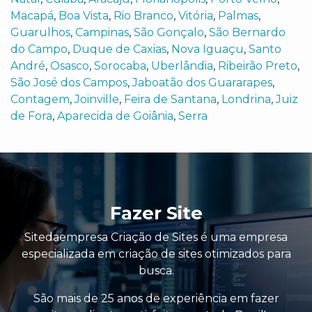
Macapá
,
Boa Vista
,
Rio Branco
,
Vitória
,
Palmas
,
Guarulhos
,
Campinas
,
São Gonçalo
,
São Bernardo
do Campo
,
Duque de Caxias
,
Nova Iguaçu
,
Santo
André
,
Osasco
,
Sorocaba
,
Uberlândia
,
Ribeirão Preto
,
São José dos Campos
,
Jaboatão dos Guararapes
,
Contagem
,
Joinville
,
Feira de Santana
,
Londrina
,
Juiz
de Fora
,
Aparecida de Goiânia
,
Serra
Fazer Site
Sitedaempresa Criação de Sites é uma empresa
especializada em criação de sites otimizados para
busca.
São mais de 25 anos de experiência em fazer