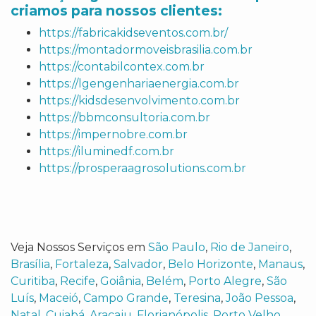
criamos para nossos clientes:
https://fabricakidseventos.com.br/
https://montadormoveisbrasilia.com.br
https://contabilcontex.com.br
https://lgengenhariaenergia.com.br
https://kidsdesenvolvimento.com.br
https://bbmconsultoria.com.br
https://impernobre.com.br
https://iluminedf.com.br
https://prosperaagrosolutions.com.br
Veja Nossos Serviços em
São Paulo
,
Rio de Janeiro
,
Brasília
,
Fortaleza
,
Salvador
,
Belo Horizonte
,
Manaus
,
Curitiba
,
Recife
,
Goiânia
,
Belém
,
Porto Alegre
,
São
Luís
,
Maceió
,
Campo Grande
,
Teresina
,
João Pessoa
,
Natal
,
Cuiabá
,
Aracaju
,
Florianópolis
,
Porto Velho
,