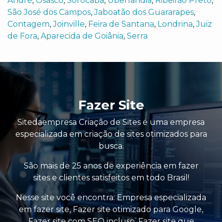
André
,
Osasco
,
Sorocaba
,
Uberlândia
,
Ribeirão Preto
,
São José dos Campos
,
Jaboatão dos Guararapes
,
Contagem
,
Joinville
,
Feira de Santana
,
Londrina
,
Juiz
de Fora
,
Aparecida de Goiânia
,
Serra
Fazer Site
Sitedaempresa Criação de Sites é uma empresa
especializada em criação de sites otimizados para
busca.
São mais de 25 anos de experiência em fazer
sites e clientes satisfeitos em todo Brasil!
Nesse site você encontra:
Empresa especializada
em fazer site
,
Fazer site otimizado para Google
,
Fazer site com SEO incluso
,
Fazer site que