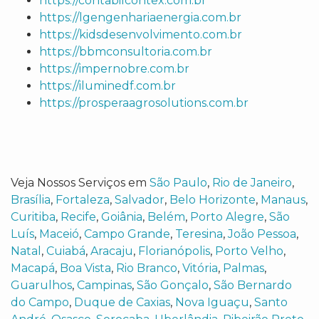
https://contabilcontex.com.br
https://lgengenhariaenergia.com.br
https://kidsdesenvolvimento.com.br
https://bbmconsultoria.com.br
https://impernobre.com.br
https://iluminedf.com.br
https://prosperaagrosolutions.com.br
Veja Nossos Serviços em
São Paulo
,
Rio de Janeiro
,
Brasília
,
Fortaleza
,
Salvador
,
Belo Horizonte
,
Manaus
,
Curitiba
,
Recife
,
Goiânia
,
Belém
,
Porto Alegre
,
São
Luís
,
Maceió
,
Campo Grande
,
Teresina
,
João Pessoa
,
Natal
,
Cuiabá
,
Aracaju
,
Florianópolis
,
Porto Velho
,
Macapá
,
Boa Vista
,
Rio Branco
,
Vitória
,
Palmas
,
Guarulhos
,
Campinas
,
São Gonçalo
,
São Bernardo
do Campo
,
Duque de Caxias
,
Nova Iguaçu
,
Santo