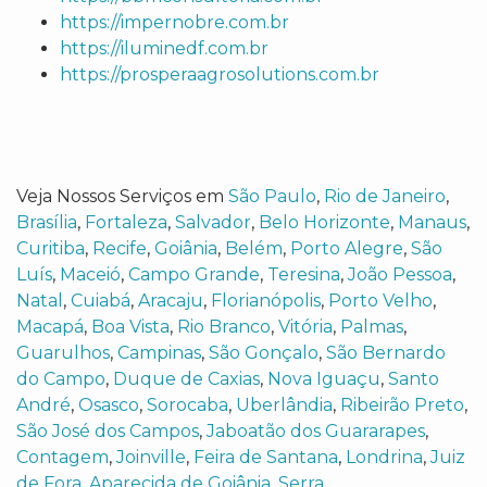
https://impernobre.com.br
https://iluminedf.com.br
https://prosperaagrosolutions.com.br
Veja Nossos Serviços em
São Paulo
,
Rio de Janeiro
,
Brasília
,
Fortaleza
,
Salvador
,
Belo Horizonte
,
Manaus
,
Curitiba
,
Recife
,
Goiânia
,
Belém
,
Porto Alegre
,
São
Luís
,
Maceió
,
Campo Grande
,
Teresina
,
João Pessoa
,
Natal
,
Cuiabá
,
Aracaju
,
Florianópolis
,
Porto Velho
,
Macapá
,
Boa Vista
,
Rio Branco
,
Vitória
,
Palmas
,
Guarulhos
,
Campinas
,
São Gonçalo
,
São Bernardo
do Campo
,
Duque de Caxias
,
Nova Iguaçu
,
Santo
André
,
Osasco
,
Sorocaba
,
Uberlândia
,
Ribeirão Preto
,
São José dos Campos
,
Jaboatão dos Guararapes
,
Contagem
,
Joinville
,
Feira de Santana
,
Londrina
,
Juiz
de Fora
,
Aparecida de Goiânia
,
Serra