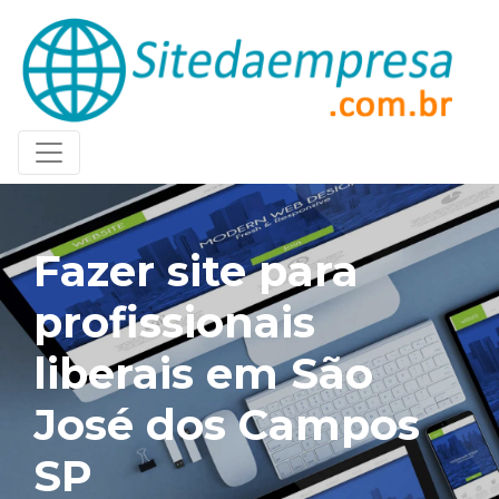
Fazer site para
profissionais
liberais em São
José dos Campos
SP