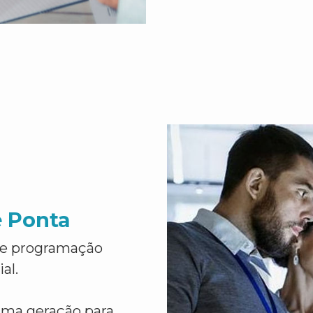
e Ponta
de programação
al.
ima geração para