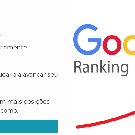
e
altamente
dar a alavancar seu
em mais posições
a como.