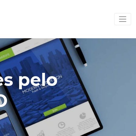
es pelo
O