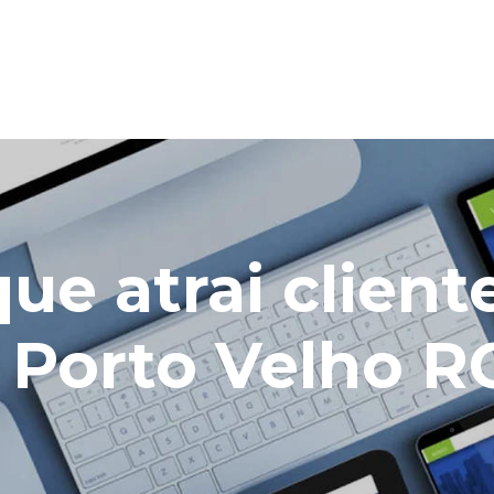
que atrai client
 Porto Velho R