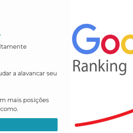
e
altamente
dar a alavancar seu
em mais posições
a como.