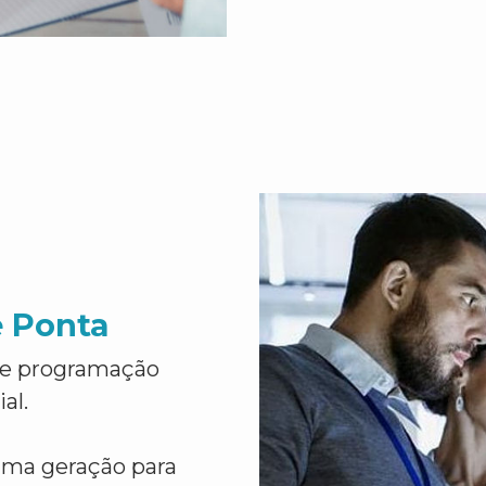
e Ponta
de programação
al.
ima geração para