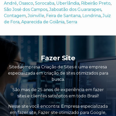
André
,
Osasco
,
Sorocaba
,
Uberlândia
,
Ribeirão Preto
,
São José dos Campos
,
Jaboatão dos Guararapes
,
Contagem
,
Joinville
,
Feira de Santana
,
Londrina
,
Juiz
de Fora
,
Aparecida de Goiânia
,
Serra
Fazer Site
Sitedaempresa Criação de Sites é uma empresa
especializada em criação de sites otimizados para
busca.
São mais de 25 anos de experiência em fazer
sites e clientes satisfeitos em todo Brasil!
Nesse site você encontra:
Empresa especializada
em fazer site
,
Fazer site otimizado para Google
,