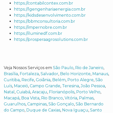
https://contabilcontex.com.br
https://lgengenhariaenergia.com.br
https://kidsdesenvolvimento.com.br
https://bbmconsultoria.com.br
https://impernobre.com.br
https://iluminedf.com.br
https://prosperaagrosolutions.com.br
Veja Nossos Serviços em
São Paulo
,
Rio de Janeiro
,
Brasília
,
Fortaleza
,
Salvador
,
Belo Horizonte
,
Manaus
,
Curitiba
,
Recife
,
Goiânia
,
Belém
,
Porto Alegre
,
São
Luís
,
Maceió
,
Campo Grande
,
Teresina
,
João Pessoa
,
Natal
,
Cuiabá
,
Aracaju
,
Florianópolis
,
Porto Velho
,
Macapá
,
Boa Vista
,
Rio Branco
,
Vitória
,
Palmas
,
Guarulhos
,
Campinas
,
São Gonçalo
,
São Bernardo
do Campo
,
Duque de Caxias
,
Nova Iguaçu
,
Santo