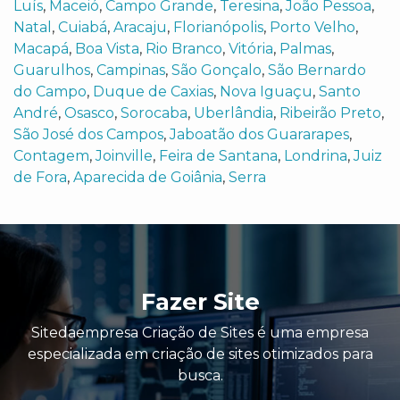
Luís
,
Maceió
,
Campo Grande
,
Teresina
,
João Pessoa
,
Natal
,
Cuiabá
,
Aracaju
,
Florianópolis
,
Porto Velho
,
Macapá
,
Boa Vista
,
Rio Branco
,
Vitória
,
Palmas
,
Guarulhos
,
Campinas
,
São Gonçalo
,
São Bernardo
do Campo
,
Duque de Caxias
,
Nova Iguaçu
,
Santo
André
,
Osasco
,
Sorocaba
,
Uberlândia
,
Ribeirão Preto
,
São José dos Campos
,
Jaboatão dos Guararapes
,
Contagem
,
Joinville
,
Feira de Santana
,
Londrina
,
Juiz
de Fora
,
Aparecida de Goiânia
,
Serra
Fazer Site
Sitedaempresa Criação de Sites é uma empresa
especializada em criação de sites otimizados para
busca.