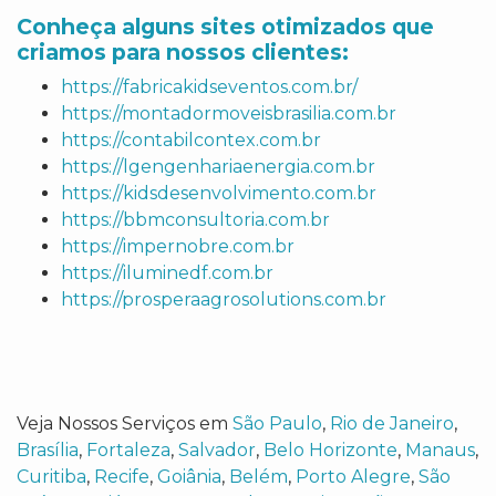
Conheça alguns sites otimizados que
criamos para nossos clientes:
https://fabricakidseventos.com.br/
https://montadormoveisbrasilia.com.br
https://contabilcontex.com.br
https://lgengenhariaenergia.com.br
https://kidsdesenvolvimento.com.br
https://bbmconsultoria.com.br
https://impernobre.com.br
https://iluminedf.com.br
https://prosperaagrosolutions.com.br
Veja Nossos Serviços em
São Paulo
,
Rio de Janeiro
,
Brasília
,
Fortaleza
,
Salvador
,
Belo Horizonte
,
Manaus
,
Curitiba
,
Recife
,
Goiânia
,
Belém
,
Porto Alegre
,
São