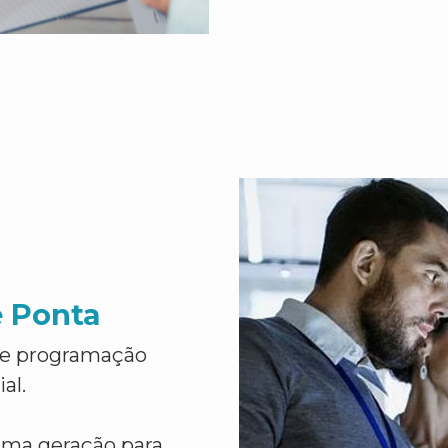
e Ponta
de programação
al.
ima geração para