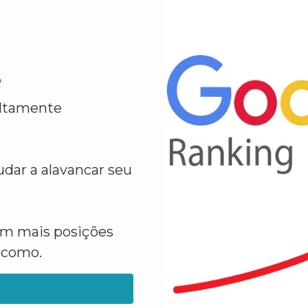
e
altamente
dar a alavancar seu
em mais posições
a como.