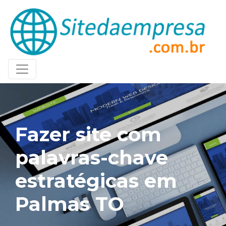
Fazer site com
palavras-chave
estratégicas em
Palmas TO