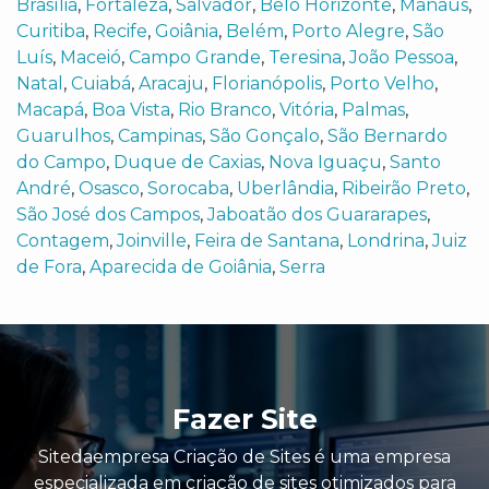
Brasília
,
Fortaleza
,
Salvador
,
Belo Horizonte
,
Manaus
,
Curitiba
,
Recife
,
Goiânia
,
Belém
,
Porto Alegre
,
São
Luís
,
Maceió
,
Campo Grande
,
Teresina
,
João Pessoa
,
Natal
,
Cuiabá
,
Aracaju
,
Florianópolis
,
Porto Velho
,
Macapá
,
Boa Vista
,
Rio Branco
,
Vitória
,
Palmas
,
Guarulhos
,
Campinas
,
São Gonçalo
,
São Bernardo
do Campo
,
Duque de Caxias
,
Nova Iguaçu
,
Santo
André
,
Osasco
,
Sorocaba
,
Uberlândia
,
Ribeirão Preto
,
São José dos Campos
,
Jaboatão dos Guararapes
,
Contagem
,
Joinville
,
Feira de Santana
,
Londrina
,
Juiz
de Fora
,
Aparecida de Goiânia
,
Serra
Fazer Site
Sitedaempresa Criação de Sites é uma empresa
especializada em criação de sites otimizados para