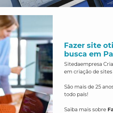
Fazer site o
busca em P
Sitedaempresa Cria
em criação de sites
São mais de 25 anos
todo país!
Saiba mais sobre
F