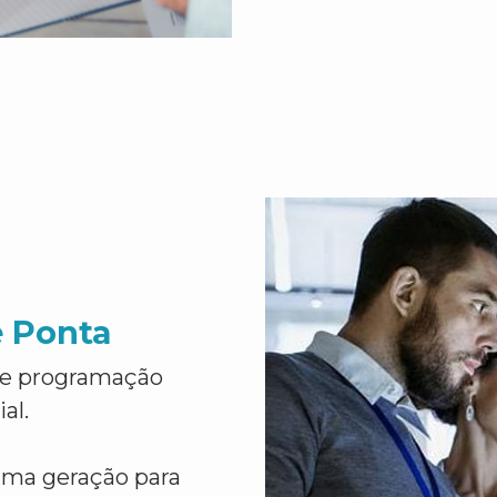
e Ponta
de programação
al.
ima geração para