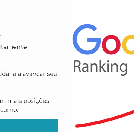
e
altamente
dar a alavancar seu
em mais posições
a como.