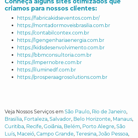
Conheça alguns sites otimizados que
criamos para nossos clientes:
https://fabricakidseventos.com.br/
https://montadormoveisbrasilia.com.br
https://contabilcontex.com.br
https://lgengenhariaenergia.com.br
https://kidsdesenvolvimento.com.br
https://bbmconsultoria.com.br
https://impernobre.com.br
https://iluminedf.com.br
https://prosperaagrosolutions.com.br
Veja Nossos Serviços em
São Paulo
,
Rio de Janeiro
,
Brasília
,
Fortaleza
,
Salvador
,
Belo Horizonte
,
Manaus
,
Curitiba
,
Recife
,
Goiânia
,
Belém
,
Porto Alegre
,
São
Luís
,
Maceió
,
Campo Grande
,
Teresina
,
João Pessoa
,