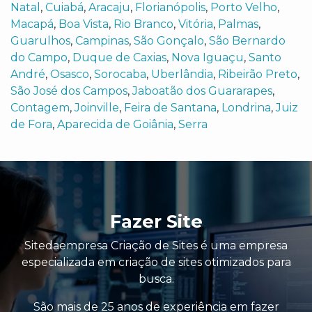
Natal
,
Cuiabá
,
Aracaju
,
Florianópolis
,
Porto Velho
,
Macapá
,
Boa Vista
,
Rio Branco
,
Vitória
,
Palmas
,
Guarulhos
,
Campinas
,
São Gonçalo
,
São Bernardo
do Campo
,
Duque de Caxias
,
Nova Iguaçu
,
Santo
André
,
Osasco
,
Sorocaba
,
Uberlândia
,
Ribeirão Preto
,
São José dos Campos
,
Jaboatão dos Guararapes
,
Contagem
,
Joinville
,
Feira de Santana
,
Londrina
,
Juiz
de Fora
,
Aparecida de Goiânia
,
Serra
Fazer Site
Sitedaempresa Criação de Sites é uma empresa
especializada em criação de sites otimizados para
busca.
São mais de 25 anos de experiência em fazer