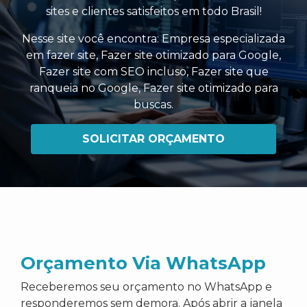
sites e clientes satisfeitos em todo Brasil!
Nesse site você encontra:
Empresa especializada
em fazer site
,
Fazer site otimizado para Google
,
Fazer site com SEO incluso
,
Fazer site que
ranqueia no Google
,
Fazer site otimizado para
buscas
.
SOLICITAR ORÇAMENTO
Orçamento Via WhatsApp
Receberemos seu orçamento no WhatsApp e
responderemos sem demora. Após abrir a janela