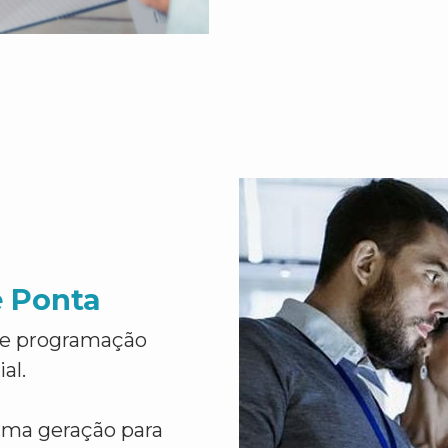
e Ponta
de programação
al.
ima geração para