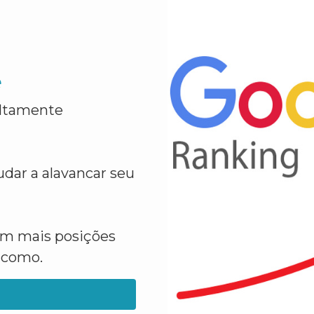
e
altamente
dar a alavancar seu
em mais posições
a como.