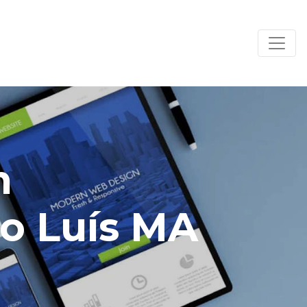
m
ão Luís MA