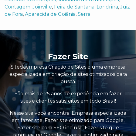
Contagem
,
Joinville
,
Feira de Santana
,
Londrina
,
Juiz
de Fora
,
Aparecida de Goiânia
,
Serra
Fazer Site
Sitedaempresa Criação de Sites é uma empresa
especializada em criação de sites otimizados para
busca.
São mais de 25 anos de experiência em fazer
sites e clientes satisfeitos em todo Brasil!
Nesse site você encontra:
Empresa especializada
em fazer site
,
Fazer site otimizado para Google
,
Fazer site com SEO incluso
,
Fazer site que
ranqueia no Google
,
Fazer site otimizado para