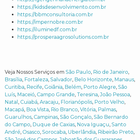
https://kidsdesenvolvimento.com.br
https://bbmconsultoria.com.br
https://impernobre.com.br
https://iluminedf.com.br
https://prosperaagrosolutions.com.br
Veja Nossos Serviços em
São Paulo
,
Rio de Janeiro
,
Brasília
,
Fortaleza
,
Salvador
,
Belo Horizonte
,
Manaus
,
Curitiba
,
Recife
,
Goiânia
,
Belém
,
Porto Alegre
,
São
Luís
,
Maceió
,
Campo Grande
,
Teresina
,
João Pessoa
,
Natal
,
Cuiabá
,
Aracaju
,
Florianópolis
,
Porto Velho
,
Macapá
,
Boa Vista
,
Rio Branco
,
Vitória
,
Palmas
,
Guarulhos
,
Campinas
,
São Gonçalo
,
São Bernardo
do Campo
,
Duque de Caxias
,
Nova Iguaçu
,
Santo
André
,
Osasco
,
Sorocaba
,
Uberlândia
,
Ribeirão Preto
,
São José dos Campos
,
Jaboatão dos Guararapes
,