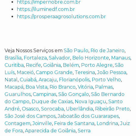
https://impernobre.com.br
https://iluminedf.com.br
https://prosperaagrosolutions.com.br
Veja Nossos Serviços em
São Paulo
,
Rio de Janeiro
,
Brasília
,
Fortaleza
,
Salvador
,
Belo Horizonte
,
Manaus
,
Curitiba
,
Recife
,
Goiânia
,
Belém
,
Porto Alegre
,
São
Luís
,
Maceió
,
Campo Grande
,
Teresina
,
João Pessoa
,
Natal
,
Cuiabá
,
Aracaju
,
Florianópolis
,
Porto Velho
,
Macapá
,
Boa Vista
,
Rio Branco
,
Vitória
,
Palmas
,
Guarulhos
,
Campinas
,
São Gonçalo
,
São Bernardo
do Campo
,
Duque de Caxias
,
Nova Iguaçu
,
Santo
André
,
Osasco
,
Sorocaba
,
Uberlândia
,
Ribeirão Preto
,
São José dos Campos
,
Jaboatão dos Guararapes
,
Contagem
,
Joinville
,
Feira de Santana
,
Londrina
,
Juiz
de Fora
,
Aparecida de Goiânia
,
Serra