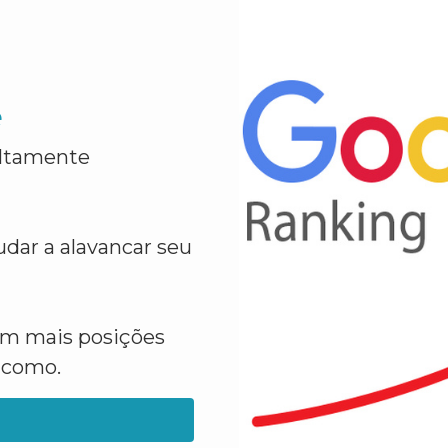
e
altamente
dar a alavancar seu
em mais posições
a como.