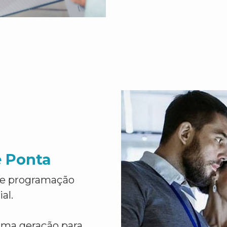
e Ponta
de programação
al.
ima geração para