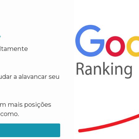
e
altamente
dar a alavancar seu
em mais posições
a como.