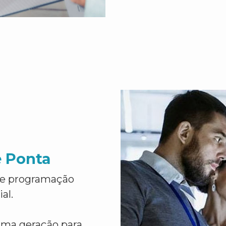
e Ponta
de programação
al.
ima geração para