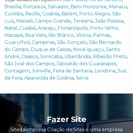
Brasília
,
Fortaleza
,
Salvador
,
Belo Horizonte
,
Manaus
,
Curitiba
,
Recife
,
Goiânia
,
Belém
,
Porto Alegre
,
São
Luís
,
Maceió
,
Campo Grande
,
Teresina
,
João Pessoa
,
Natal
,
Cuiabá
,
Aracaju
,
Florianópolis
,
Porto Velho
,
Macapá
,
Boa Vista
,
Rio Branco
,
Vitória
,
Palmas
,
Guarulhos
,
Campinas
,
São Gonçalo
,
São Bernardo
do Campo
,
Duque de Caxias
,
Nova Iguaçu
,
Santo
André
,
Osasco
,
Sorocaba
,
Uberlândia
,
Ribeirão Preto
,
São José dos Campos
,
Jaboatão dos Guararapes
,
Contagem
,
Joinville
,
Feira de Santana
,
Londrina
,
Juiz
de Fora
,
Aparecida de Goiânia
,
Serra
Fazer Site
Sitedaempresa Criação de Sites é uma empresa