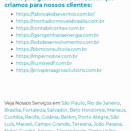
criamos para nossos clientes:
https://fabricakidseventos.com.br/
https://montadormoveisbrasilia.com.br
https://contabilcontex.com.br
https://lgengenhariaenergia.com.br
https://kidsdesenvolvimento.com.br
https://bbmconsultoria.com.br
https://impernobre.com.br
https://iluminedf.com.br
https://prosperaagrosolutions.com.br
Veja Nossos Serviços em
São Paulo
,
Rio de Janeiro
,
Brasília
,
Fortaleza
,
Salvador
,
Belo Horizonte
,
Manaus
,
Curitiba
,
Recife
,
Goiânia
,
Belém
,
Porto Alegre
,
São
Luís
,
Maceió
,
Campo Grande
,
Teresina
,
João Pessoa
,