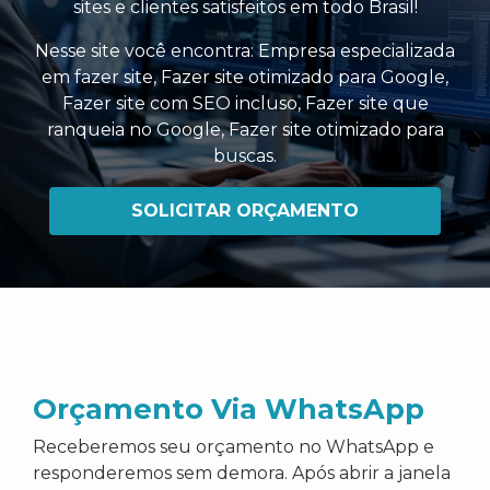
sites e clientes satisfeitos em todo Brasil!
Nesse site você encontra:
Empresa especializada
em fazer site
,
Fazer site otimizado para Google
,
Fazer site com SEO incluso
,
Fazer site que
ranqueia no Google
,
Fazer site otimizado para
buscas
.
SOLICITAR ORÇAMENTO
Orçamento Via WhatsApp
Receberemos seu orçamento no WhatsApp e
responderemos sem demora. Após abrir a janela