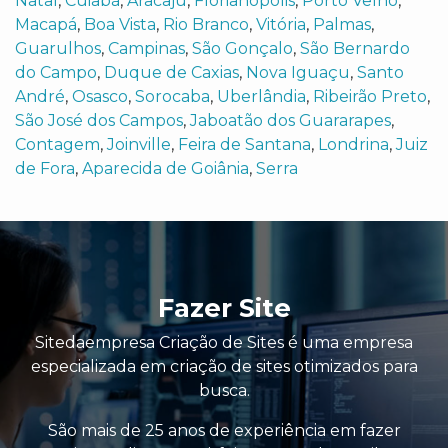
Natal
,
Cuiabá
,
Aracaju
,
Florianópolis
,
Porto Velho
,
Macapá
,
Boa Vista
,
Rio Branco
,
Vitória
,
Palmas
,
Guarulhos
,
Campinas
,
São Gonçalo
,
São Bernardo
do Campo
,
Duque de Caxias
,
Nova Iguaçu
,
Santo
André
,
Osasco
,
Sorocaba
,
Uberlândia
,
Ribeirão Preto
,
São José dos Campos
,
Jaboatão dos Guararapes
,
Contagem
,
Joinville
,
Feira de Santana
,
Londrina
,
Juiz
de Fora
,
Aparecida de Goiânia
,
Serra
Fazer Site
Sitedaempresa Criação de Sites é uma empresa
especializada em criação de sites otimizados para
busca.
São mais de 25 anos de experiência em fazer